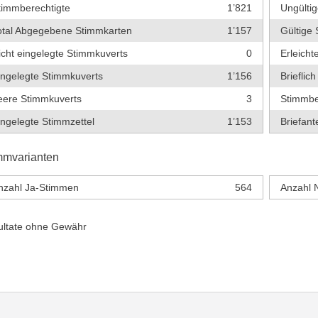
timmberechtigte
1’821
Ungültig
otal Abgegebene Stimmkarten
1’157
Gültige 
icht eingelegte Stimmkuverts
0
Erleich
ingelegte Stimmkuverts
1’156
Briefli
eere Stimmkuverts
3
Stimmbe
ingelegte Stimmzettel
1’153
Briefante
mmvarianten
nzahl Ja-Stimmen
564
Anzahl 
ultate ohne Gewähr