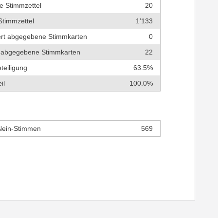
e Stimmzettel
20
Stimmzettel
1’133
tert abgegebene Stimmkarten
0
ch abgegebene Stimmkarten
22
teiligung
63.5%
il
100.0%
Nein-Stimmen
569