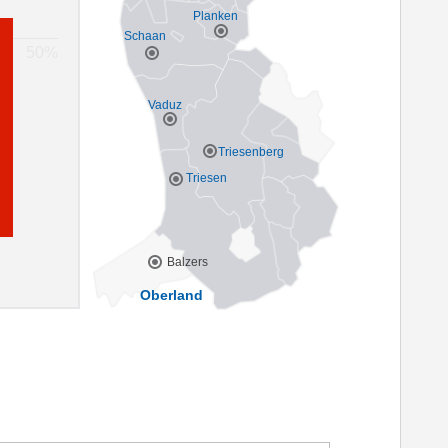
Planken
Schaan
Vaduz
Triesenberg
Triesen
Balzers
Oberland