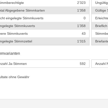
timmberechtigte
2’323
Ungültig
otal Abgegebene Stimmkarten
1’358
Gültige 
icht eingelegte Stimmkuverts
0
Erleich
ingelegte Stimmkuverts
1’358
Briefli
eere Stimmkuverts
43
Stimmbe
ingelegte Stimmzettel
1’315
Briefante
mmvarianten
nzahl Ja-Stimmen
592
Anzahl 
ultate ohne Gewähr