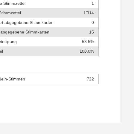
e Stimmzettel
1
Stimmzettel
1’314
tert abgegebene Stimmkarten
0
ch abgegebene Stimmkarten
15
teiligung
58.5%
il
100.0%
Nein-Stimmen
722