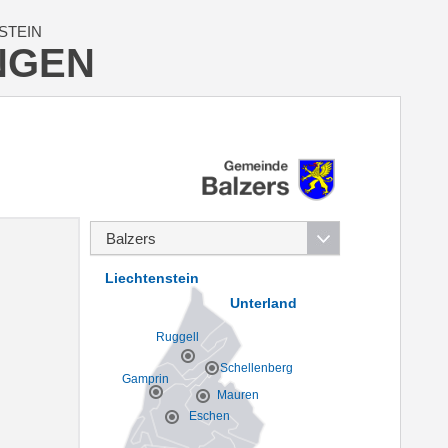
STEIN
NGEN
Liechtenstein
Unterland
Ruggell
Schellenberg
Gamprin
Mauren
Eschen