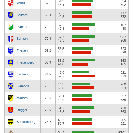
51.9
854
Vaduz
67.1
48.1
792
50.2
777
Balzers
63.4
49.8
772
57.2
107
Planken
79.7
42.8
80
57.7
1’237
Schaan
77.8
42.3
906
53.5
723
Triesen
59.2
46.5
629
58.2
563
Triesenberg
62.9
41.8
405
42.8
621
Eschen
71.5
57.2
829
44.5
260
Gamprin
73.1
55.5
324
50.1
637
Mauren
70.5
49.9
635
54.2
430
Ruggell
76.6
45.8
363
49.3
205
Schellenberg
76.2
50.7
211
54.3
4’261