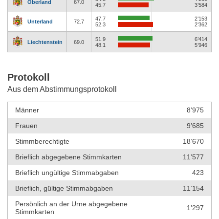
Oberland
67.0
45.7
3’584
47.7
2’153
Unterland
72.7
52.3
2’362
51.9
6’414
Liechtenstein
69.0
48.1
5’946
Protokoll
Aus dem Abstimmungsprotokoll
Männer
8’975
Frauen
9’685
Stimmberechtigte
18’670
Brieflich abgegebene Stimmkarten
11’577
Brieflich ungültige Stimmabgaben
423
Brieflich, gültige Stimmabgaben
11’154
Persönlich an der Urne abgegebene
1’297
Stimmkarten