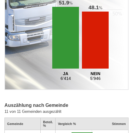
51.9
%
48.1
%
JA
NEIN
6’414
5’946
Auszählung nach Gemeinde
11 von 11 Gemeinden ausgezählt
Beteil.
Gemeinde
Vergleich %
Stimmen
%