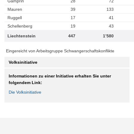
Gamprin
28
72
Mauren
39
133
Ruggell
17
41
Schellenberg
19
43
Liechtenstein
447
1’580
Eingereicht von Arbeitsgruppe Schwangerschaftskonflikte
Volksinitiative
Informationen zu einer Initiative erhalten Sie unter
folgendem Link:
Die Volksinitiative