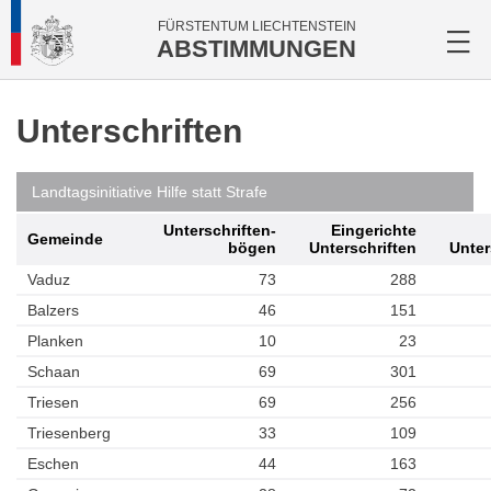
FÜRSTENTUM LIECHTENSTEIN
ABSTIMMUNGEN
Unterschriften
Landtagsinitiative Hilfe statt Strafe
Unterschriften­
Eingerichte
Gemeinde
bögen
Unterschriften
Unter
Vaduz
73
288
Balzers
46
151
Planken
10
23
Schaan
69
301
Triesen
69
256
Triesenberg
33
109
Eschen
44
163