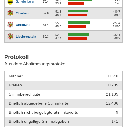
Schellenberg
70.4
39.1
176
51.3
4’047
Oberland
59.6
48.7
3’843
55.0
2’534
Unterland
61.4
45.0
2’076
52.6
6’581
Liechtenstein
60.3
47.4
5’919
Protokoll
Aus dem Abstimmungsprotokoll
Männer
10’340
Frauen
10’795
Stimmberechtigte
21’135
Brieflich abgegebene Stimmkarten
12’436
Brieflich nicht beigelegte Stimmkuverts
9
Brieflich ungültige Stimmabgaben
141