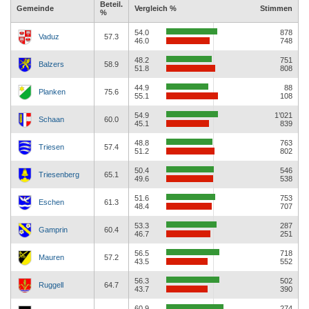
Beteil.
Gemeinde
Vergleich %
Stimmen
%
54.0
878
Vaduz
57.3
46.0
748
48.2
751
Balzers
58.9
51.8
808
44.9
88
Planken
75.6
55.1
108
54.9
1’021
Schaan
60.0
45.1
839
48.8
763
Triesen
57.4
51.2
802
50.4
546
Triesenberg
65.1
49.6
538
51.6
753
Eschen
61.3
48.4
707
53.3
287
Gamprin
60.4
46.7
251
56.5
718
Mauren
57.2
43.5
552
56.3
502
Ruggell
64.7
43.7
390
60.9
274