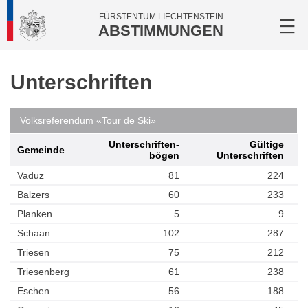
FÜRSTENTUM LIECHTENSTEIN
ABSTIMMUNGEN
Unterschriften
Volksreferendum «Tour de Ski»
Unterschriften­
Gültige
Gemeinde
bögen
Unterschriften
Vaduz
81
224
Balzers
60
233
Planken
5
9
Schaan
102
287
Triesen
75
212
Triesenberg
61
238
Eschen
56
188