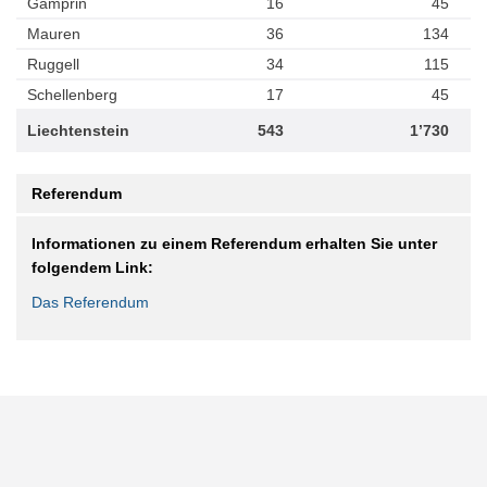
Gamprin
16
45
Mauren
36
134
Ruggell
34
115
Schellenberg
17
45
Liechtenstein
543
1’730
Referendum
Informationen zu einem Referendum erhalten Sie unter
folgendem Link:
Das Referendum