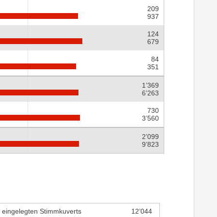
209
937
124
679
84
351
1’369
6’263
730
3’560
2’099
9’823
r eingelegten Stimmkuverts
12’044