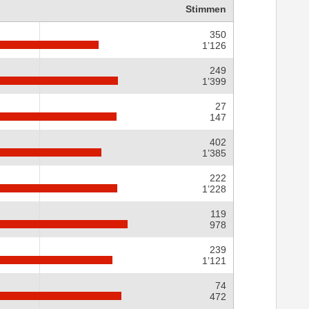
Stimmen
350
1’126
249
1’399
27
147
402
1’385
222
1’228
119
978
239
1’121
74
472