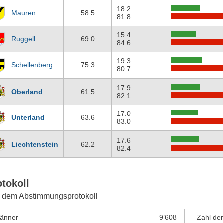
18.2
Mauren
58.5
81.8
15.4
Ruggell
69.0
84.6
19.3
Schellenberg
75.3
80.7
17.9
Oberland
61.5
82.1
17.0
Unterland
63.6
83.0
17.6
Liechtenstein
62.2
82.4
otokoll
 dem Abstimmungsprotokoll
änner
9’608
Zahl de