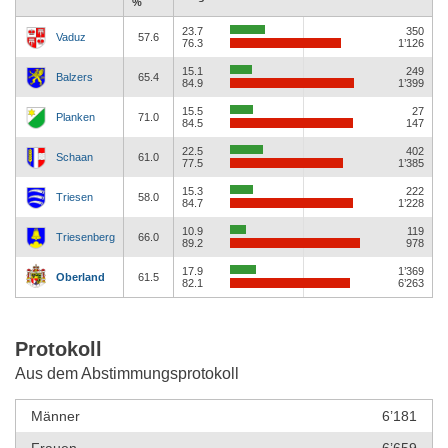
%
23.7
350
Vaduz
57.6
76.3
1’126
15.1
249
Balzers
65.4
84.9
1’399
15.5
27
Planken
71.0
84.5
147
22.5
402
Schaan
61.0
77.5
1’385
15.3
222
Triesen
58.0
84.7
1’228
10.9
119
Triesenberg
66.0
89.2
978
17.9
1’369
Oberland
61.5
82.1
6’263
Protokoll
Aus dem Abstimmungsprotokoll
Männer
6’181