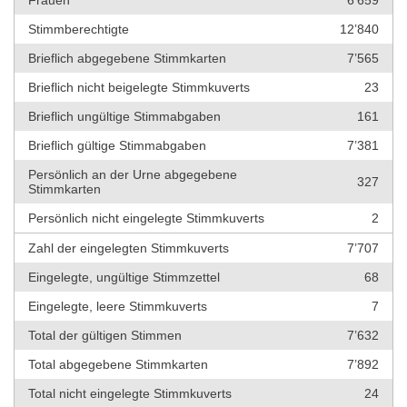
Frauen
6’659
Stimmberechtigte
12’840
Brieflich abgegebene Stimmkarten
7’565
Brieflich nicht beigelegte Stimmkuverts
23
Brieflich ungültige Stimmabgaben
161
Brieflich gültige Stimmabgaben
7’381
Persönlich an der Urne abgegebene
327
Stimmkarten
Persönlich nicht eingelegte Stimmkuverts
2
Zahl der eingelegten Stimmkuverts
7’707
Eingelegte, ungültige Stimmzettel
68
Eingelegte, leere Stimmkuverts
7
Total der gültigen Stimmen
7’632
Total abgegebene Stimmkarten
7’892
Total nicht eingelegte Stimmkuverts
24