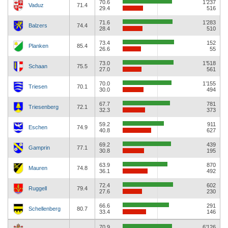
70.6
1’237
Vaduz
71.4
29.4
516
71.6
1’283
Balzers
74.4
28.4
510
73.4
152
Planken
85.4
26.6
55
73.0
1’518
Schaan
75.5
27.0
561
70.0
1’155
Triesen
70.1
30.0
494
67.7
781
Triesenberg
72.1
32.3
373
59.2
911
Eschen
74.9
40.8
627
69.2
439
Gamprin
77.1
30.8
195
63.9
870
Mauren
74.8
36.1
492
72.4
602
Ruggell
79.4
27.6
230
66.6
291
Schellenberg
80.7
33.4
146
70.9
6’126