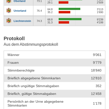
Oberland
73.1
29.1
2’509
64.8
3’113
Unterland
76.4
35.2
1’690
68.8
9’239
Liechtenstein
74.3
31.3
4’199
Protokoll
Aus dem Abstimmungsprotokoll
Männer
9’061
Frauen
9’779
Stimmberechtigte
18’840
Brieflich abgegebene Stimmkarten
12’810
Brieflich ungültige Stimmabgaben
352
Brieflich, gültige Stimmabgaben
12’458
Persönlich an der Urne abgegebene
1’178
Stimmkarten