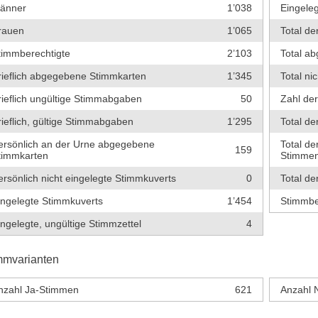
änner
1’038
Eingeleg
rauen
1’065
Total de
timmberechtigte
2’103
Total a
rieflich abgegebene Stimmkarten
1’345
Total ni
rieflich ungültige Stimmabgaben
50
Zahl de
rieflich, gültige Stimmabgaben
1’295
Total de
ersönlich an der Urne abgegebene
Total de
159
timmkarten
Stimme
ersönlich nicht eingelegte Stimmkuverts
0
Total de
ingelegte Stimmkuverts
1’454
Stimmbe
ingelegte, ungültige Stimmzettel
4
mmvarianten
nzahl Ja-Stimmen
621
Anzahl 