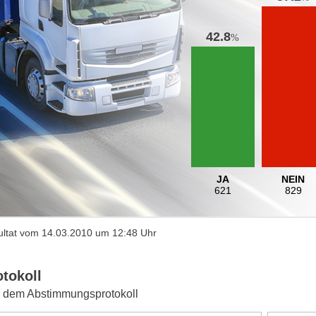
42.8
%
JA
NEIN
621
829
ltat vom 14.03.2010 um 12:48 Uhr
otokoll
 dem Abstimmungsprotokoll