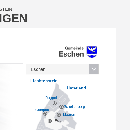
STEIN
NGEN
Liechtenstein
Unterland
Ruggell
Schellenberg
Gamprin
Mauren
Eschen