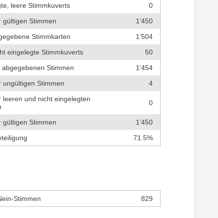
te, leere Stimmkuverts
0
r gültigen Stimmen
1’450
bgegebene Stimmkarten
1’504
cht eingelegte Stimmkuverts
50
r abgegebenen Stimmen
1’454
r ungültigen Stimmen
4
r leeren und nicht eingelegten
0
n
r gültigen Stimmen
1’450
teiligung
71.5%
Nein-Stimmen
829