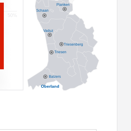
Planken
Schaan
Vaduz
Triesenberg
Triesen
Balzers
Oberland