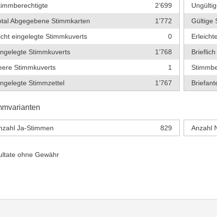
timmberechtigte
2’699
Ungültig
otal Abgegebene Stimmkarten
1’772
Gültige 
icht eingelegte Stimmkuverts
0
Erleich
ingelegte Stimmkuverts
1’768
Briefli
eere Stimmkuverts
1
Stimmbe
ingelegte Stimmzettel
1’767
Briefante
mmvarianten
nzahl Ja-Stimmen
829
Anzahl 
ultate ohne Gewähr