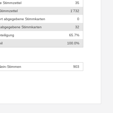
e Stimmzettel
35
Stimmzettel
1’732
tert abgegebene Stimmkarten
0
ch abgegebene Stimmkarten
32
teiligung
65.7%
il
100.0%
Nein-Stimmen
903