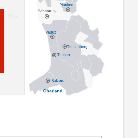
Planken
Schaan
Vaduz
Triesenberg
Triesen
Balzers
Oberland