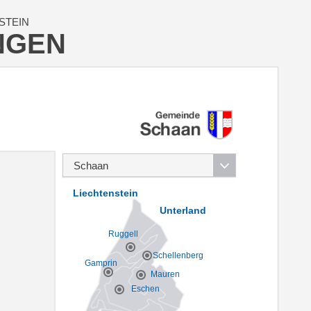
STEIN
NGEN
Liechtenstein
Unterland
Ruggell
Schellenberg
Gamprin
Mauren
Eschen