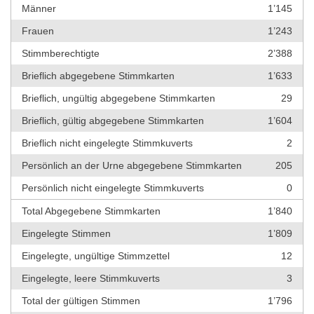
Männer
1’145
Frauen
1’243
Stimmberechtigte
2’388
Brieflich abgegebene Stimmkarten
1’633
Brieflich, ungültig abgegebene Stimmkarten
29
Brieflich, gültig abgegebene Stimmkarten
1’604
Brieflich nicht eingelegte Stimmkuverts
2
Persönlich an der Urne abgegebene Stimmkarten
205
Persönlich nicht eingelegte Stimmkuverts
0
Total Abgegebene Stimmkarten
1’840
Eingelegte Stimmen
1’809
Eingelegte, ungültige Stimmzettel
12
Eingelegte, leere Stimmkuverts
3
Total der gültigen Stimmen
1’796