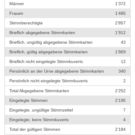
Männer
1’372
Frauen
1’485
Stimmberechtigte
2’857
Brieflich abgegebene Stimmkarten
1’912
Brieflich, ungültig abgegebene Stimmkarten
43
Brieflich, gültig abgegebene Stimmkarten
1’869
Brieflich nicht eingelegte Stimmkuverts
12
Persönlich an der Urne abgegebene Stimmkarten
340
Persönlich nicht eingelegte Stimmkuverts
2
Total Abgegebene Stimmkarten
2’252
Eingelegte Stimmen
2’195
Eingelegte, ungültige Stimmzettel
7
Eingelegte, leere Stimmkuverts
4
Total der gültigen Stimmen
2’184