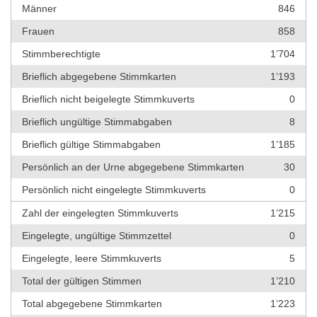
Männer
846
Frauen
858
Stimmberechtigte
1’704
Brieflich abgegebene Stimmkarten
1’193
Brieflich nicht beigelegte Stimmkuverts
0
Brieflich ungültige Stimmabgaben
8
Brieflich gültige Stimmabgaben
1’185
Persönlich an der Urne abgegebene Stimmkarten
30
Persönlich nicht eingelegte Stimmkuverts
0
Zahl der eingelegten Stimmkuverts
1’215
Eingelegte, ungültige Stimmzettel
0
Eingelegte, leere Stimmkuverts
5
Total der gültigen Stimmen
1’210
Total abgegebene Stimmkarten
1’223