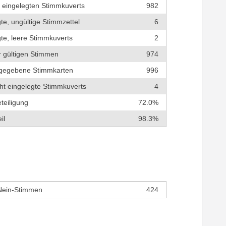
r eingelegten Stimmkuverts
982
te, ungültige Stimmzettel
6
te, leere Stimmkuverts
2
r gültigen Stimmen
974
bgegebene Stimmkarten
996
cht eingelegte Stimmkuverts
4
teiligung
72.0%
il
98.3%
Nein-Stimmen
424