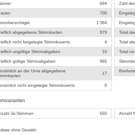
änner
684
Zahl de
rauen
700
Eingeleg
timmberechtigte
1’384
Eingeleg
rieflich abgegebene Stimmkarten
979
Total de
rieflich nicht beigelegte Stimmkuverts
4
Total a
rieflich ungültige Stimmabgaben
10
Total ni
rieflich gültige Stimmabgaben
965
Stimmbe
ersönlich an der Urne abgegebene
Briefante
17
timmkarten
ersönlich nicht eingelegte Stimmkuverts
0
mmvarianten
nzahl Ja-Stimmen
550
Anzahl 
ultate ohne Gewähr