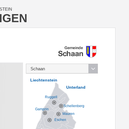
STEIN
NGEN
Liechtenstein
Unterland
Ruggell
Schellenberg
Gamprin
Mauren
Eschen