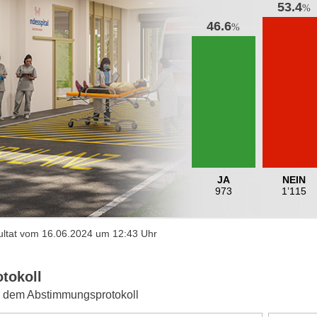
53.4
%
46.6
%
JA
NEIN
973
1’115
ltat vom 16.06.2024 um 12:43 Uhr
otokoll
 dem Abstimmungsprotokoll