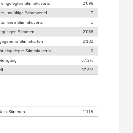
r eingelegten Stimmkuverts
2’096
te, ungültige Stimmzettel
7
te, leere Stimmkuverts
1
r gültigen Stimmen
2’088
bgegebene Stimmkarten
2’132
cht eingelegte Stimmkuverts
0
teiligung
67.2%
il
97.6%
Nein-Stimmen
1’115