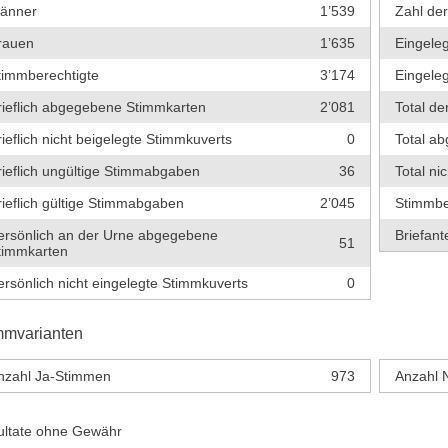
änner
1’539
Zahl de
rauen
1’635
Eingeleg
timmberechtigte
3’174
Eingeleg
rieflich abgegebene Stimmkarten
2’081
Total de
rieflich nicht beigelegte Stimmkuverts
0
Total a
rieflich ungültige Stimmabgaben
36
Total ni
rieflich gültige Stimmabgaben
2’045
Stimmbe
ersönlich an der Urne abgegebene
Briefante
51
timmkarten
ersönlich nicht eingelegte Stimmkuverts
0
mmvarianten
nzahl Ja-Stimmen
973
Anzahl 
ultate ohne Gewähr