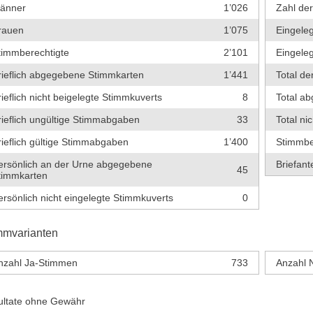
änner
1’026
Zahl de
rauen
1’075
Eingeleg
timmberechtigte
2’101
Eingeleg
rieflich abgegebene Stimmkarten
1’441
Total de
rieflich nicht beigelegte Stimmkuverts
8
Total a
rieflich ungültige Stimmabgaben
33
Total ni
rieflich gültige Stimmabgaben
1’400
Stimmbe
ersönlich an der Urne abgegebene
Briefante
45
timmkarten
ersönlich nicht eingelegte Stimmkuverts
0
mmvarianten
nzahl Ja-Stimmen
733
Anzahl 
ultate ohne Gewähr