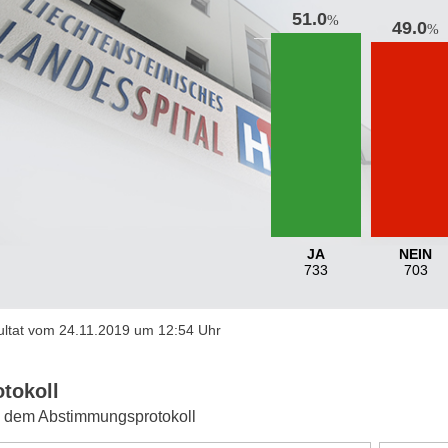
51.0
%
49.0
%
JA
NEIN
733
703
ltat vom 24.11.2019 um 12:54 Uhr
otokoll
 dem Abstimmungsprotokoll