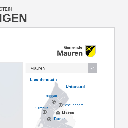
STEIN
NGEN
Liechtenstein
Unterland
Ruggell
Schellenberg
Gamprin
Mauren
Eschen