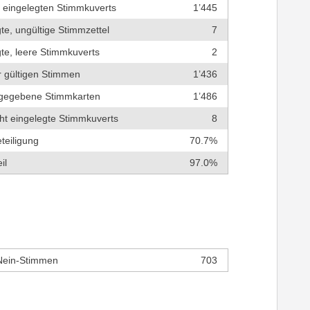
r eingelegten Stimmkuverts
1’445
te, ungültige Stimmzettel
7
te, leere Stimmkuverts
2
r gültigen Stimmen
1’436
bgegebene Stimmkarten
1’486
cht eingelegte Stimmkuverts
8
teiligung
70.7%
il
97.0%
Nein-Stimmen
703