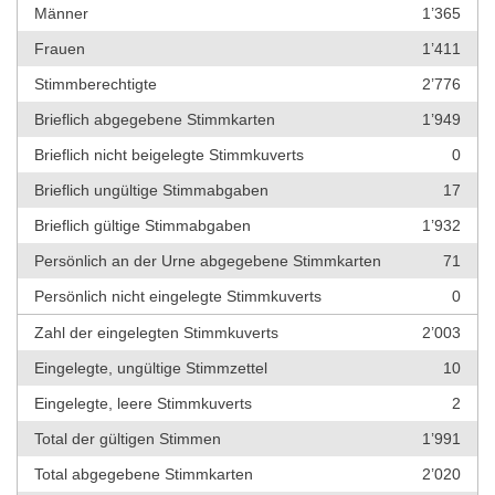
Männer
1’365
Frauen
1’411
Stimmberechtigte
2’776
Brieflich abgegebene Stimmkarten
1’949
Brieflich nicht beigelegte Stimmkuverts
0
Brieflich ungültige Stimmabgaben
17
Brieflich gültige Stimmabgaben
1’932
Persönlich an der Urne abgegebene Stimmkarten
71
Persönlich nicht eingelegte Stimmkuverts
0
Zahl der eingelegten Stimmkuverts
2’003
Eingelegte, ungültige Stimmzettel
10
Eingelegte, leere Stimmkuverts
2
Total der gültigen Stimmen
1’991
Total abgegebene Stimmkarten
2’020