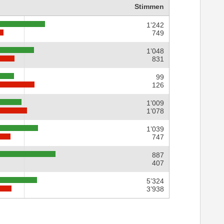
Stimmen
1’242
749
1’048
831
99
126
1’009
1’078
1’039
747
887
407
5’324
3’938