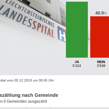
42.5
%
JA
NEIN
5’324
3’938
ltat vom 05.12.2019 um 08:45 Uhr
szählung nach Gemeinde
on 6 Gemeinden ausgezählt