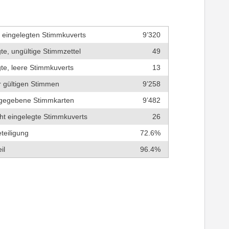
r eingelegten Stimmkuverts
9’320
te, ungültige Stimmzettel
49
te, leere Stimmkuverts
13
r gültigen Stimmen
9’258
bgegebene Stimmkarten
9’482
cht eingelegte Stimmkuverts
26
teiligung
72.6%
il
96.4%