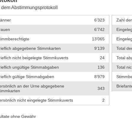
 dem Abstimmungsprotokoll
änner
6’323
Zahl de
rauen
6’742
Eingeleg
timmberechtigte
13’065
Eingeleg
rieflich abgegebene Stimmkarten
9’139
Total de
rieflich nicht beigelegte Stimmkuverts
24
Total a
rieflich ungültige Stimmabgaben
136
Total ni
rieflich gültige Stimmabgaben
8’979
Stimmbe
ersönlich an der Urne abgegebene
Briefante
343
timmkarten
ersönlich nicht eingelegte Stimmkuverts
2
ultate ohne Gewähr