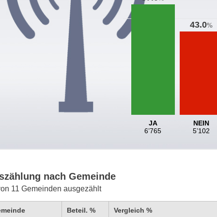
43.0
%
JA
NEIN
6’765
5’102
szählung nach Gemeinde
von 11 Gemeinden ausgezählt
emeinde
Beteil. %
Vergleich %