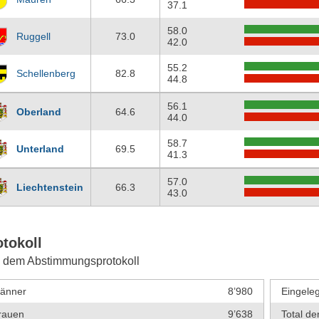
37.1
58.0
Ruggell
73.0
42.0
55.2
Schellenberg
82.8
44.8
56.1
Oberland
64.6
44.0
58.7
Unterland
69.5
41.3
57.0
Liechtenstein
66.3
43.0
otokoll
 dem Abstimmungsprotokoll
änner
8’980
Eingeleg
rauen
9’638
Total de