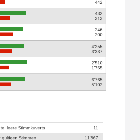
442
432
313
246
200
4’255
3’337
2’510
1’765
6’765
5’102
te, leere Stimmkuverts
11
r gültigen Stimmen
11’867