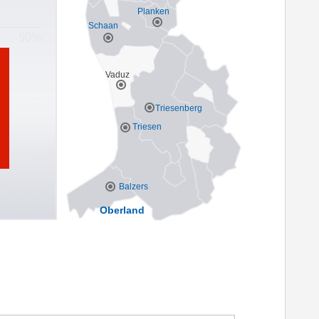
Planken
Schaan
Vaduz
Triesenberg
Triesen
Balzers
Oberland