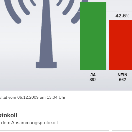
42.6
%
JA
NEIN
892
662
ltat vom 06.12.2009 um 13:04 Uhr
otokoll
 dem Abstimmungsprotokoll