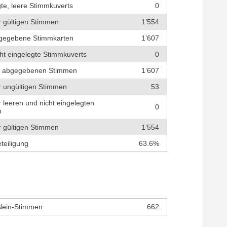
te, leere Stimmkuverts
0
r gültigen Stimmen
1’554
bgegebene Stimmkarten
1’607
cht eingelegte Stimmkuverts
0
r abgegebenen Stimmen
1’607
r ungültigen Stimmen
53
r leeren und nicht eingelegten
0
n
r gültigen Stimmen
1’554
teiligung
63.6%
Nein-Stimmen
662