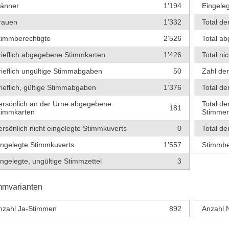
änner
1’194
Eingeleg
rauen
1’332
Total de
timmberechtigte
2’526
Total a
rieflich abgegebene Stimmkarten
1’426
Total ni
rieflich ungültige Stimmabgaben
50
Zahl de
rieflich, gültige Stimmabgaben
1’376
Total de
ersönlich an der Urne abgegebene
Total de
181
timmkarten
Stimme
ersönlich nicht eingelegte Stimmkuverts
0
Total de
ingelegte Stimmkuverts
1’557
Stimmbe
ingelegte, ungültige Stimmzettel
3
mmvarianten
nzahl Ja-Stimmen
892
Anzahl 