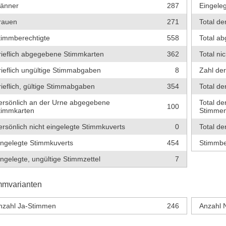
änner
287
Eingeleg
rauen
271
Total de
timmberechtigte
558
Total a
rieflich abgegebene Stimmkarten
362
Total ni
rieflich ungültige Stimmabgaben
8
Zahl de
rieflich, gültige Stimmabgaben
354
Total de
ersönlich an der Urne abgegebene
Total de
100
timmkarten
Stimme
ersönlich nicht eingelegte Stimmkuverts
0
Total de
ingelegte Stimmkuverts
454
Stimmbe
ingelegte, ungültige Stimmzettel
7
mmvarianten
nzahl Ja-Stimmen
246
Anzahl 