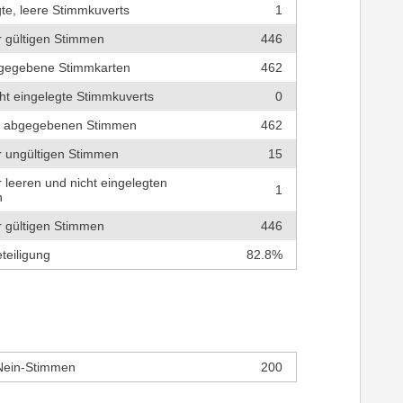
te, leere Stimmkuverts
1
r gültigen Stimmen
446
bgegebene Stimmkarten
462
cht eingelegte Stimmkuverts
0
r abgegebenen Stimmen
462
r ungültigen Stimmen
15
r leeren und nicht eingelegten
1
n
r gültigen Stimmen
446
teiligung
82.8%
Nein-Stimmen
200