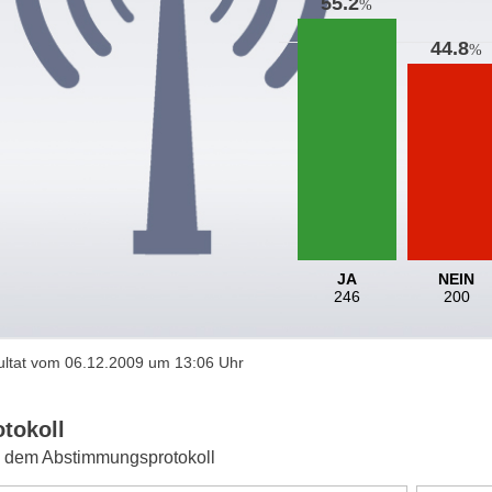
55.2
%
44.8
%
JA
NEIN
246
200
ltat vom 06.12.2009 um 13:06 Uhr
otokoll
 dem Abstimmungsprotokoll