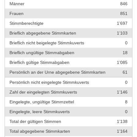
Männer
846
Frauen
851
Stimmberechtigte
1’697
Brieflich abgegebene Stimmkarten
1’103
Brieflich nicht beigelegte Stimmkuverts
0
Brieflich ungültige Stimmabgaben
18
Brieflich gültige Stimmabgaben
1’085
Persönlich an der Urne abgegebene Stimmkarten
61
Persönlich nicht eingelegte Stimmkuverts
0
Zahl der eingelegten Stimmkuverts
1’146
Eingelegte, ungültige Stimmzettel
8
Eingelegte, leere Stimmkuverts
0
Total der gültigen Stimmen
1’138
Total abgegebene Stimmkarten
1’164