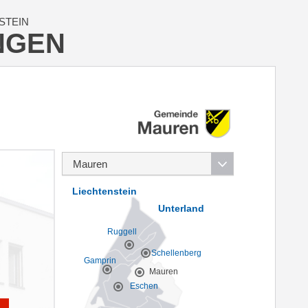
STEIN
NGEN
Liechtenstein
Unterland
Ruggell
Schellenberg
Gamprin
Mauren
Eschen