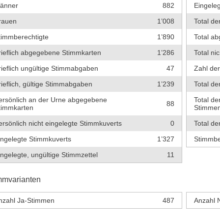
änner
882
Eingeleg
rauen
1’008
Total de
timmberechtigte
1’890
Total a
rieflich abgegebene Stimmkarten
1’286
Total ni
rieflich ungültige Stimmabgaben
47
Zahl de
rieflich, gültige Stimmabgaben
1’239
Total de
ersönlich an der Urne abgegebene
Total de
88
timmkarten
Stimme
ersönlich nicht eingelegte Stimmkuverts
0
Total de
ingelegte Stimmkuverts
1’327
Stimmbe
ingelegte, ungültige Stimmzettel
11
mmvarianten
nzahl Ja-Stimmen
487
Anzahl 