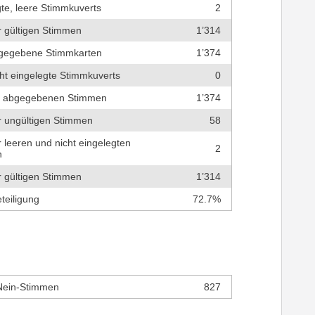
te, leere Stimmkuverts
2
r gültigen Stimmen
1’314
bgegebene Stimmkarten
1’374
cht eingelegte Stimmkuverts
0
r abgegebenen Stimmen
1’374
r ungültigen Stimmen
58
r leeren und nicht eingelegten
2
n
r gültigen Stimmen
1’314
teiligung
72.7%
Nein-Stimmen
827