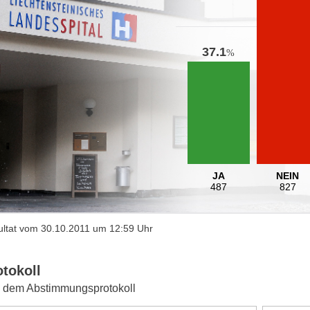
37.1
%
JA
NEIN
487
827
ltat vom 30.10.2011 um 12:59 Uhr
otokoll
 dem Abstimmungsprotokoll