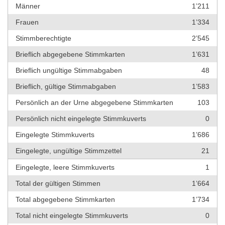
Männer
1’211
Frauen
1’334
Stimmberechtigte
2’545
Brieflich abgegebene Stimmkarten
1’631
Brieflich ungültige Stimmabgaben
48
Brieflich, gültige Stimmabgaben
1’583
Persönlich an der Urne abgegebene Stimmkarten
103
Persönlich nicht eingelegte Stimmkuverts
0
Eingelegte Stimmkuverts
1’686
Eingelegte, ungültige Stimmzettel
21
Eingelegte, leere Stimmkuverts
1
Total der gültigen Stimmen
1’664
Total abgegebene Stimmkarten
1’734
Total nicht eingelegte Stimmkuverts
0