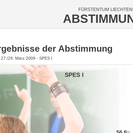
FÜRSTENTUM LIECHTEN
ABSTIMMU
rgebnisse der Abstimmung
27./29. März 2009 - SPES I
SPES I
56.6
%