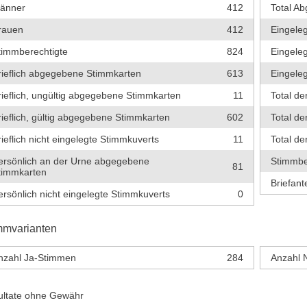
änner
412
Total A
rauen
412
Eingele
timmberechtigte
824
Eingeleg
rieflich abgegebene Stimmkarten
613
Eingeleg
rieflich, ungültig abgegebene Stimmkarten
11
Total de
rieflich, gültig abgegebene Stimmkarten
602
Total de
rieflich nicht eingelegte Stimmkuverts
11
Total d
ersönlich an der Urne abgegebene
Stimmbe
81
timmkarten
Briefante
ersönlich nicht eingelegte Stimmkuverts
0
mmvarianten
nzahl Ja-Stimmen
284
Anzahl 
ultate ohne Gewähr