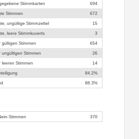
bgegebene Stimmkarten
694
gte Stimmen
672
te, ungültige Stimmzettel
15
te, leere Stimmkuverts
3
r gültigen Stimmen
654
r ungültigen Stimmen
26
er leeren Stimmen
14
teiligung
84.2%
il
88.3%
Nein-Stimmen
370