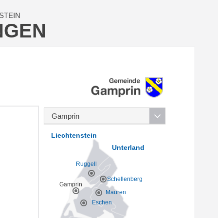
STEIN
NGEN
Liechtenstein
Unterland
Ruggell
Schellenberg
Gamprin
Mauren
Eschen