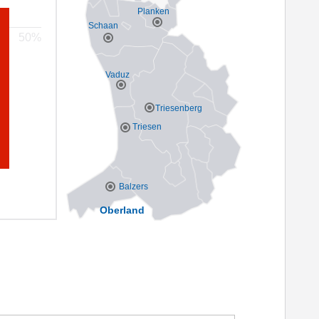
Planken
Schaan
Vaduz
Triesenberg
Triesen
Balzers
Oberland