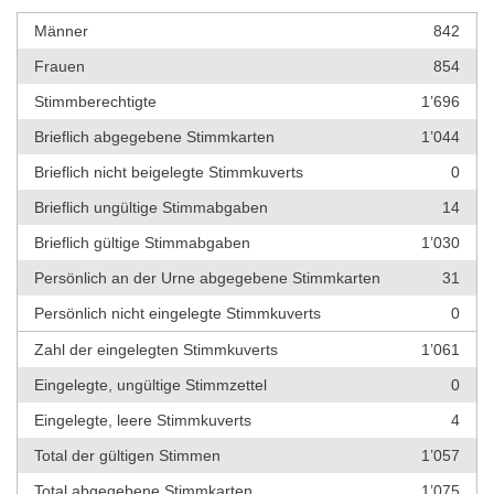
Männer
842
Frauen
854
Stimmberechtigte
1’696
Brieflich abgegebene Stimmkarten
1’044
Brieflich nicht beigelegte Stimmkuverts
0
Brieflich ungültige Stimmabgaben
14
Brieflich gültige Stimmabgaben
1’030
Persönlich an der Urne abgegebene Stimmkarten
31
Persönlich nicht eingelegte Stimmkuverts
0
Zahl der eingelegten Stimmkuverts
1’061
Eingelegte, ungültige Stimmzettel
0
Eingelegte, leere Stimmkuverts
4
Total der gültigen Stimmen
1’057
Total abgegebene Stimmkarten
1’075