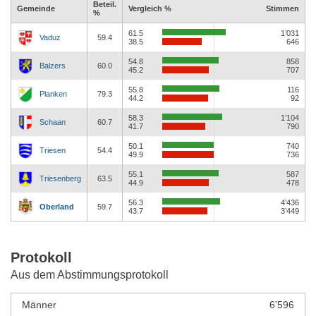
Beteil.
Gemeinde
Vergleich %
Stimmen
%
61.5
1’031
Vaduz
59.4
38.5
646
54.8
858
Balzers
60.0
45.2
707
55.8
116
Planken
79.3
44.2
92
58.3
1’104
Schaan
60.7
41.7
790
50.1
740
Triesen
54.4
49.9
736
55.1
587
Triesenberg
63.5
44.9
478
56.3
4’436
Oberland
59.7
43.7
3’449
Protokoll
Aus dem Abstimmungsprotokoll
Männer
6’596