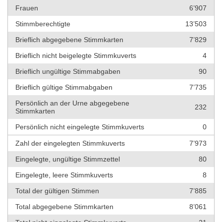
Frauen
6’907
Stimmberechtigte
13’503
Brieflich abgegebene Stimmkarten
7’829
Brieflich nicht beigelegte Stimmkuverts
4
Brieflich ungültige Stimmabgaben
90
Brieflich gültige Stimmabgaben
7’735
Persönlich an der Urne abgegebene
232
Stimmkarten
Persönlich nicht eingelegte Stimmkuverts
0
Zahl der eingelegten Stimmkuverts
7’973
Eingelegte, ungültige Stimmzettel
80
Eingelegte, leere Stimmkuverts
8
Total der gültigen Stimmen
7’885
Total abgegebene Stimmkarten
8’061