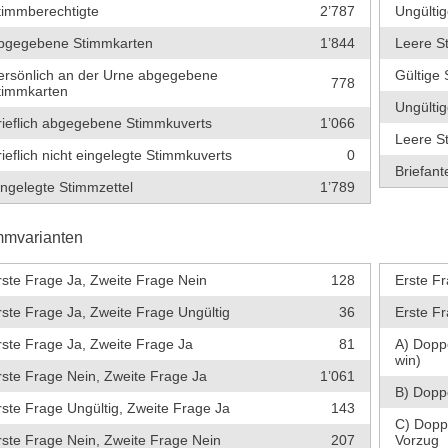
timmberechtigte
2’787
Ungültig
bgegebene Stimmkarten
1’844
Leere S
ersönlich an der Urne abgegebene
Gültige 
778
timmkarten
Ungültig
rieflich abgegebene Stimmkuverts
1’066
Leere S
rieflich nicht eingelegte Stimmkuverts
0
Briefante
ingelegte Stimmzettel
1’789
mmvarianten
rste Frage Ja, Zweite Frage Nein
128
Erste Fr
rste Frage Ja, Zweite Frage Ungültig
36
Erste Fr
rste Frage Ja, Zweite Frage Ja
81
A) Dopp
win)
rste Frage Nein, Zweite Frage Ja
1’061
B) Dopp
rste Frage Ungültig, Zweite Frage Ja
143
C) Dopp
rste Frage Nein, Zweite Frage Nein
207
Vorzug