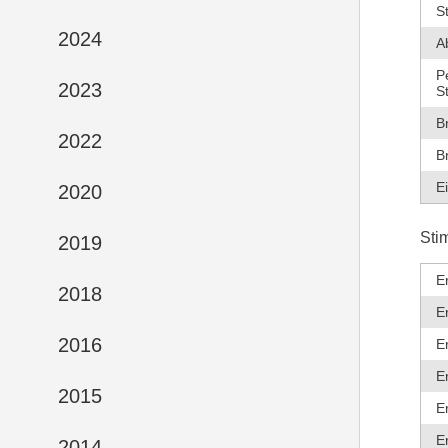
S
2024
A
P
2023
S
B
2022
B
E
2020
Sti
2019
E
2018
E
2016
E
E
2015
E
E
2014