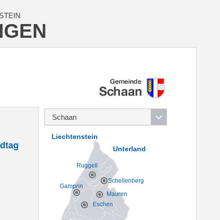
STEIN
NGEN
Liechtenstein
dtag
Unterland
Ruggell
Schellenberg
Gamprin
Mauren
Eschen