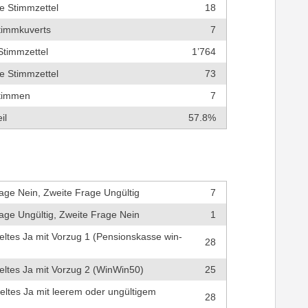
e Stimmzettel
18
timmkuverts
7
Stimmzettel
1’764
e Stimmzettel
73
timmen
7
il
57.8%
age Nein, Zweite Frage Ungültig
7
age Ungültig, Zweite Frage Nein
1
eltes Ja mit Vorzug 1 (Pensionskasse win-
28
eltes Ja mit Vorzug 2 (WinWin50)
25
eltes Ja mit leerem oder ungültigem
28