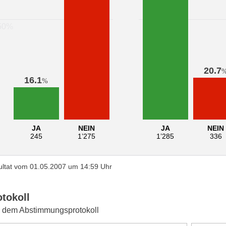
20.7
16.1
%
JA
NEIN
JA
NEIN
245
1’275
1’285
336
ltat vom 01.05.2007 um 14:59 Uhr
otokoll
 dem Abstimmungsprotokoll