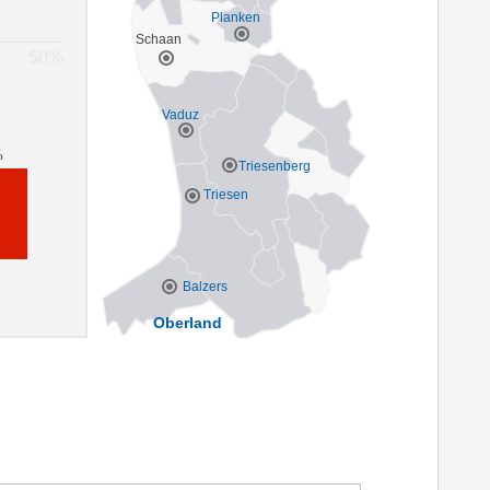
Planken
Schaan
Vaduz
%
Triesenberg
Triesen
Balzers
Oberland