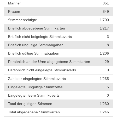
Männer
851
Frauen
849
Stimmberechtigte
1’700
Brieflich abgegebene Stimmkarten
1’217
Brieflich nicht beigelegte Stimmkuverts
3
Brieflich ungültige Stimmabgaben
8
Brieflich gültige Stimmabgaben
1’206
Persönlich an der Urne abgegebene Stimmkarten
29
Persönlich nicht eingelegte Stimmkuverts
0
Zahl der eingelegten Stimmkuverts
1’235
Eingelegte, ungültige Stimmzettel
5
Eingelegte, leere Stimmkuverts
0
Total der gültigen Stimmen
1’230
Total abgegebene Stimmkarten
1’246