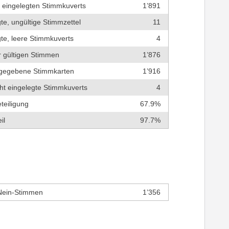
r eingelegten Stimmkuverts
1’891
te, ungültige Stimmzettel
11
te, leere Stimmkuverts
4
r gültigen Stimmen
1’876
bgegebene Stimmkarten
1’916
cht eingelegte Stimmkuverts
4
teiligung
67.9%
il
97.7%
Nein-Stimmen
1’356