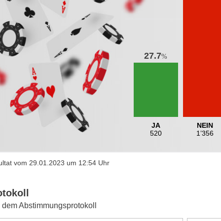
27.7
%
JA
NEIN
520
1’356
ltat vom 29.01.2023 um 12:54 Uhr
otokoll
 dem Abstimmungsprotokoll