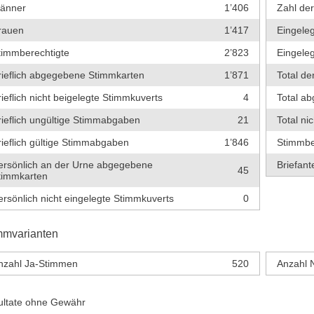
änner
1’406
Zahl de
rauen
1’417
Eingeleg
timmberechtigte
2’823
Eingeleg
rieflich abgegebene Stimmkarten
1’871
Total de
rieflich nicht beigelegte Stimmkuverts
4
Total a
rieflich ungültige Stimmabgaben
21
Total ni
rieflich gültige Stimmabgaben
1’846
Stimmbe
ersönlich an der Urne abgegebene
Briefante
45
timmkarten
ersönlich nicht eingelegte Stimmkuverts
0
mmvarianten
nzahl Ja-Stimmen
520
Anzahl 
ultate ohne Gewähr